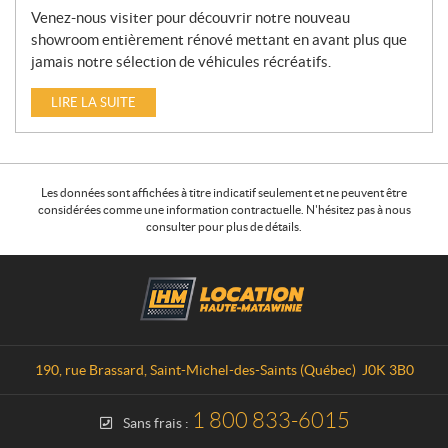
Venez-nous visiter pour découvrir notre nouveau
showroom entièrement rénové mettant en avant plus que
jamais notre sélection de véhicules récréatifs.
LIRE LA SUITE
Les données sont affichées à titre indicatif seulement et ne peuvent être
considérées comme une information contractuelle. N'hésitez pas à nous
consulter pour plus de détails.
C
L
o
o
n
c
t
a
a
t
190, rue Brassard
,
Saint-Michel-des-Saints
(Québec)
J0K 3B0
c
i
t
o
1 800 833-6015
Sans frais :
n