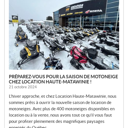
v
e
l
l
e
s
PRÉPAREZ-VOUS POUR LA SAISON DE MOTONEIGE
CHEZ LOCATION HAUTE-MATAWINIE !
21 octobre 2024
L’hiver approche, et chez Location Haute-Matawinie, nous
sommes prêts à ouvrir la nouvelle saison de location de
motoneiges. Avec plus de 400 motoneiges disponibles en
location ou à la vente, nous avons tout ce qu’il vous faut
pour profiter pleinement des magnifiques paysages
enneigés du Québec.