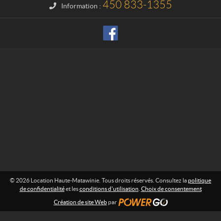
H
450 833-1355
Information :
a
u
t
e
-
M
a
t
a
w
i
n
i
e
© 2026 Location Haute-Matawinie. Tous droits réservés. Consultez la
politique
de confidentialité
et les
conditions d'utilisation
.
Choix de consentement
Création de site Web
par