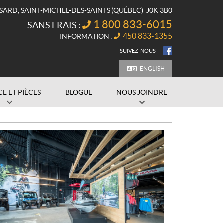
SSARD
,
SAINT-MICHEL-DES-SAINTS
(QUÉBEC)
J0K 3B0
1 800 833-6015
SANS FRAIS :
450 833-1355
INFORMATION :
SUIVEZ-NOUS
ENGLISH
CE ET PIÈCES
BLOGUE
NOUS JOINDRE