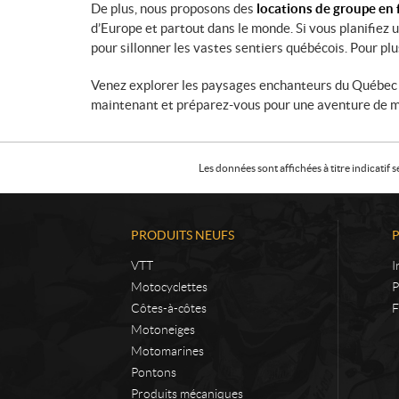
De plus, nous proposons des
locations de groupe en 
d’Europe et partout dans le monde. Si vous planifiez 
pour sillonner les vastes sentiers québécois. Pour plu
Venez explorer les paysages enchanteurs du Québec 
maintenant et préparez-vous pour une aventure de m
Les données sont affichées à titre indicati
PRODUITS NEUFS
VTT
I
Motocyclettes
P
Côtes-à-côtes
F
Motoneiges
Motomarines
Pontons
Produits mécaniques