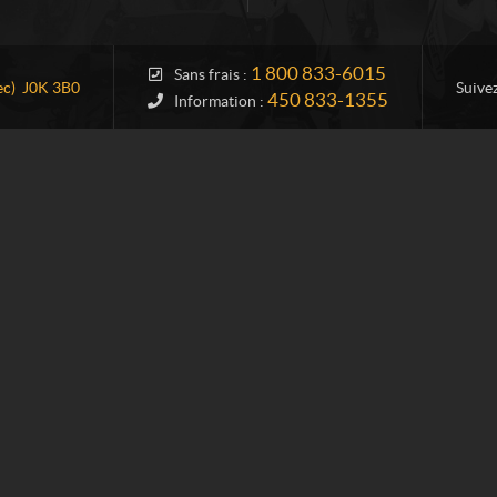
1 800 833-6015
Sans frais :
c)
J0K 3B0
Suive
450 833-1355
Information :