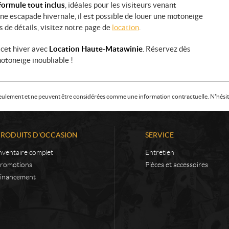
formule tout inclus
, idéales pour les visiteurs venant
une escapade hivernale, il est possible de louer une motoneige
s de détails, visitez notre page de
location
.
cet hiver avec
Location Haute-Matawinie
. Réservez dès
otoneige inoubliable !
f seulement et ne peuvent être considérées comme une information contractuelle. N'hésite
PRODUITS D'OCCASION
SERVICE
nventaire complet
Entretien
romotions
Pièces et accessoires
inancement