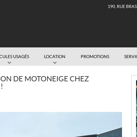
190, RUE BRA
CULES USAGÉS
LOCATION
PROMOTIONS
SERVI
N
ISON DE MOTONEIGE CHEZ
o
!
u
v
e
l
l
e
s