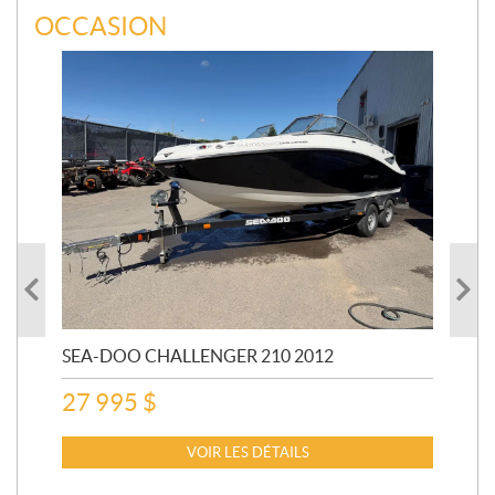
OCCASION
SEA-DOO CHALLENGER 210 2012
SE
20
27 995
$
15
VOIR LES DÉTAILS