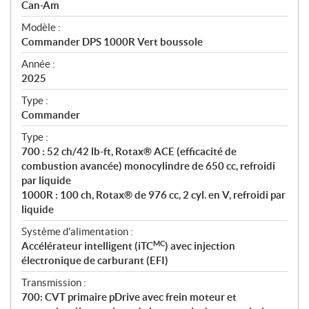
p
Can-Am
é
Modèle :
c
Commander DPS 1000R Vert boussole
i
f
Année :
i
2025
c
Type :
a
Commander
t
Type :
i
700 : 52 ch/42 lb-ft, Rotax® ACE (efficacité de
o
combustion avancée) monocylindre de 650 cc, refroidi
n
par liquide
s
1000R : 100 ch, Rotax® de 976 cc, 2 cyl. en V, refroidi par
liquide
Système d'alimentation :
MC
Accélérateur intelligent (iTC
) avec injection
électronique de carburant (EFI)
Transmission :
700: CVT primaire pDrive avec frein moteur et