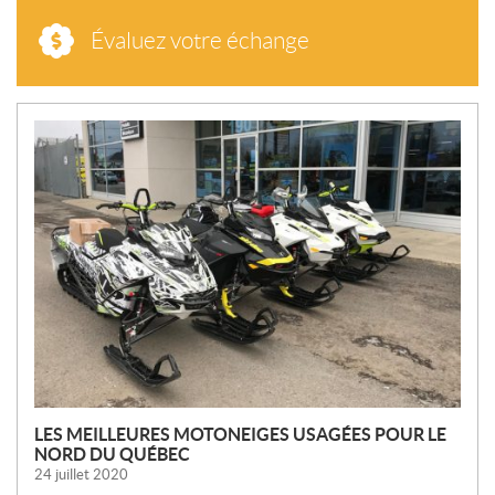
Évaluez votre échange
N
O
U
V
E
L
L
E
S
LES MEILLEURES MOTONEIGES USAGÉES POUR LE
NORD DU QUÉBEC
24 juillet 2020