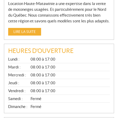
Location Haute-Matawinie a une expertise dans la vente
de motoneiges usagées. Et particulièrement pour le Nord
du Québec. Nous connaissons effectivement très bien
cette région et savons quels modèles sont les plus adaptés.
LIRE LA SUITE
HEURES D'OUVERTURE
G
Lundi :
08:00 à 17:00
É
N
Mardi :
08:00 à 17:00
É
Mercredi :
08:00 à 17:00
R
A
Jeudi :
08:00 à 17:00
L
Vendredi :
08:00 à 17:00
Samedi :
Fermé
Dimanche :
Fermé