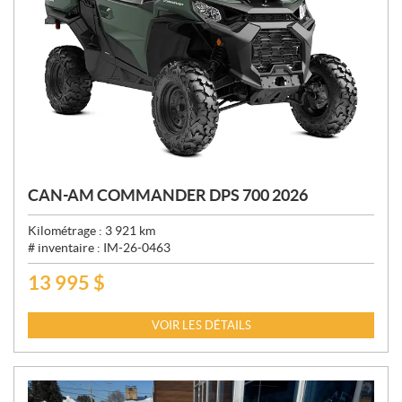
CAN-AM COMMANDER DPS 700 2026
Kilométrage :
3 921
km
# inventaire :
IM-26-0463
13 995
$
P
R
I
VOIR LES DÉTAILS
X
: