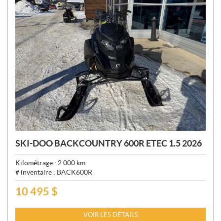
SKI-DOO BACKCOUNTRY 600R ETEC 1.5 2026
Kilométrage :
2 000
km
# inventaire :
BACK600R
10 495
$
P
R
I
VOIR LES DÉTAILS