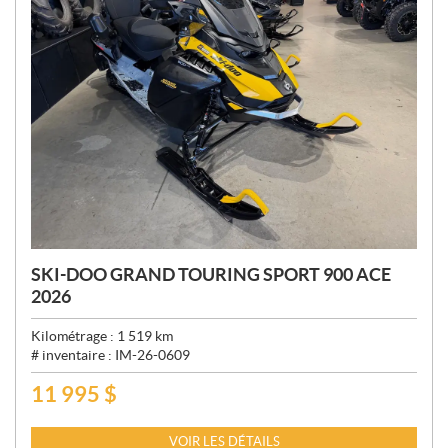
SKI-DOO GRAND TOURING SPORT 900 ACE
2026
Kilométrage :
1 519
km
# inventaire :
IM-26-0609
11 995
$
P
R
I
VOIR LES DÉTAILS