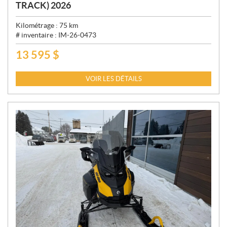
TRACK) 2026
Kilométrage :
75
km
# inventaire :
IM-26-0473
13 595
$
P
R
I
VOIR LES DÉTAILS
X
: