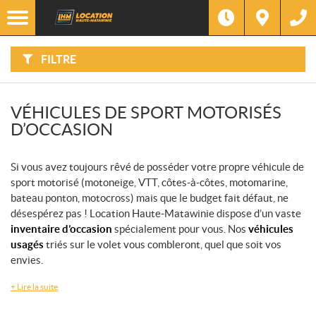
F
Options
I
Filtre
L
Type
T
R
E
FILTRE
R
Catégorie
P
A
R
:
Marque
VÉHICULES DE SPORT MOTORISÉS
D’OCCASION
Année
Si vous avez toujours rêvé de posséder votre propre véhicule de
Prix
sport motorisé (motoneige, VTT, côtes-à-côtes, motomarine,
bateau ponton, motocross) mais que le budget fait défaut, ne
Inventaire
désespérez pas ! Location Haute-Matawinie dispose d’un vaste
CHERCHER
inventaire d’occasion
spécialement pour vous. Nos
véhicules
usagés
triés sur le volet vous combleront, quel que soit vos
envies.
+
Lire la suite