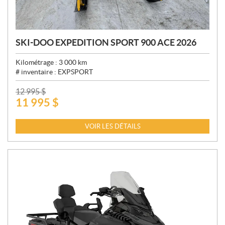
SKI-DOO EXPEDITION SPORT 900 ACE 2026
Kilométrage :
3 000
km
# inventaire :
EXPSPORT
P
12 995
$
11 995
$
R
I
X
VOIR LES DÉTAILS
: