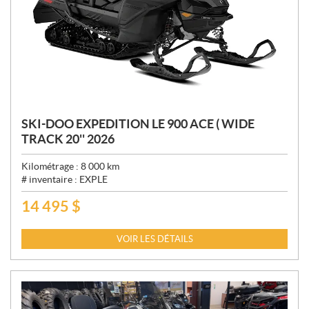
SKI-DOO EXPEDITION LE 900 ACE ( WIDE
TRACK 20'' 2026
Kilométrage :
8 000
km
# inventaire :
EXPLE
14 495
$
P
R
I
VOIR LES DÉTAILS
X
: