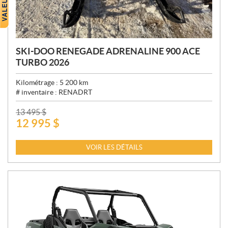
SKI-DOO RENEGADE ADRENALINE 900 ACE
TURBO 2026
Kilométrage :
5 200
km
# inventaire :
RENADRT
P
13 495
$
12 995
$
R
I
X
VOIR LES DÉTAILS
: