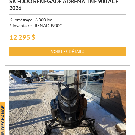
SKI-DOO RENEGADE ADRENALINE 900 ACE
2026
Kilométrage :
6 000
km
# inventaire :
RENADR900G
12 295
$
P
R
I
VOIR LES DÉTAILS
X
: