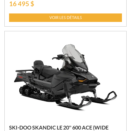
16 495
$
P
R
I
VOIR LES DÉTAILS
X
:
SKI-DOO SKANDIC LE 20'' 600 ACE (WIDE