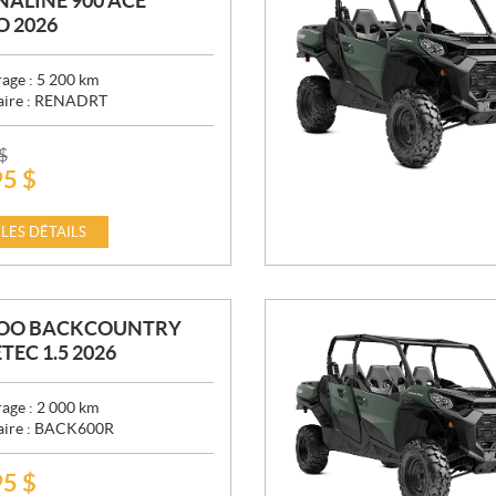
ALINE 900 ACE
 2026
age :
5 200
km
aire :
RENADRT
$
95
$
 LES DÉTAILS
DOO BACKCOUNTRY
TEC 1.5 2026
age :
2 000
km
aire :
BACK600R
95
$