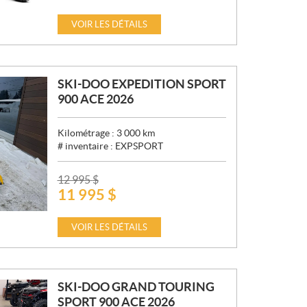
R
I
VOIR LES DÉTAILS
X
:
SKI-DOO EXPEDITION SPORT
900 ACE 2026
Kilométrage :
3 000
km
# inventaire :
EXPSPORT
P
12 995
$
11 995
$
R
I
X
VOIR LES DÉTAILS
:
SKI-DOO GRAND TOURING
SPORT 900 ACE 2026