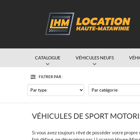
CATALOGUE
VÉHICULES NEUFS
VÉHI
FILTRER PAR :
Options
Filtre
Type
Catégorie
VÉHICULES DE SPORT MOTORI
Si vous avez toujours rêvé de posséder votre propre
fait défaut, ne désespérez pas ! Location Haute-Mat