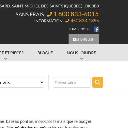
SSARD
,
SAINT-MICHEL-DES-SAINTS
(QUÉBEC)
J0K 3B0
1 800 833-6015
SANS FRAIS :
450 833-1355
INFORMATION :
SUIVEZ-NOUS
ENGLISH
CE ET PIÈCES
BLOGUE
NOUS JOINDRE
Inventaire
CHERCHER
ine, bateau ponton, motocross) mais que le budget
ous. Nos
véhicules usagés
triés sur le volet vous