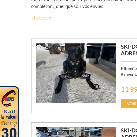
combleront, quel que soit vos envies.
+
Lire la suite
SKI-
ADREN
Kilométr
# invent
11 9
P
R
I
VOIR
X
:
SKI-