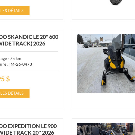
 LES DÉTAILS
OO SKANDIC LE 20'' 600
WIDE TRACK) 2026
age :
75
km
aire :
IM-26-0473
95
$
 LES DÉTAILS
OO EXPEDITION LE 900
 WIDE TRACK 20'' 2026