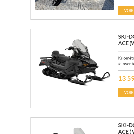
R
I
VOIR
X
:
SKI-D
ACE (
Kilométr
# invent
13 5
P
R
I
VOIR
X
:
SKI-D
ACE (