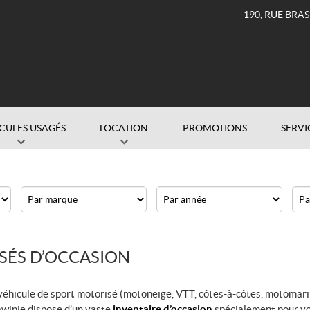
190, RUE BRA
CULES USAGÉS
LOCATION
PROMOTIONS
SERVI
Marque
Année
Prix
SÉS D’OCCASION
 véhicule de sport motorisé (motoneige, VTT, côtes-à-côtes, motomar
awinie dispose d’un vaste
inventaire d’occasion
spécialement pour v