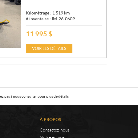
Kilométrage :
1 519
km
# inventaire :
IM-26-0609
11 995
$
P
R
I
VOIR LES DÉTAILS
X
:
z pas à nous consulter pour plus de détails.
À PROPOS
Contactez-nous
Notre équipe