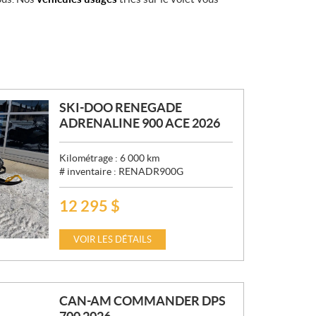
SKI-DOO RENEGADE
ADRENALINE 900 ACE 2026
Kilométrage :
6 000
km
# inventaire :
RENADR900G
12 295
$
P
R
I
VOIR LES DÉTAILS
X
:
CAN-AM COMMANDER DPS