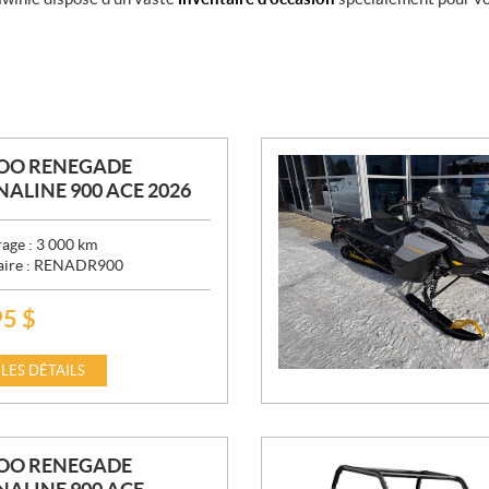
DOO RENEGADE
ALINE 900 ACE 2026
age :
3 000
km
aire :
RENADR900
95
$
 LES DÉTAILS
DOO RENEGADE