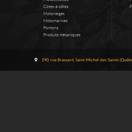
Côtes-à-côtes
F
Motoneiges
Motomarines
Pontons
Produits mécaniques
C
L
o
o
190, rue Brassard
,
Saint-Michel-des-Saints
(Québe
n
c
t
a
a
t
c
i
t
o
n
H
a
u
t
e