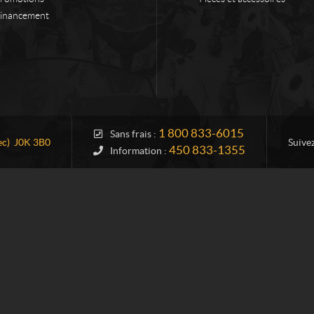
inancement
1 800 833-6015
Sans frais :
c)
J0K 3B0
Suive
450 833-1355
Information :