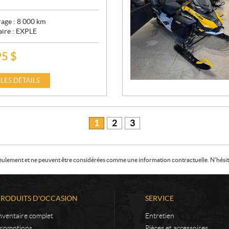
age :
8 000
km
aire :
EXPLE
95
$
 LES DÉTAILS
1
2
3
f seulement et ne peuvent être considérées comme une information contractuelle. N'hésite
PRODUITS D'OCCASION
SERVICE
nventaire complet
Entretien
romotions
Pièces et accessoires