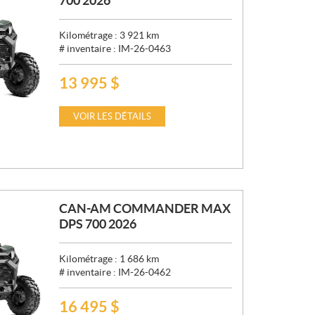
700 2026
Kilométrage :
3 921
km
# inventaire :
IM-26-0463
13 995
$
P
R
I
VOIR LES DÉTAILS
X
:
CAN-AM COMMANDER MAX
DPS 700 2026
Kilométrage :
1 686
km
# inventaire :
IM-26-0462
16 495
$
P