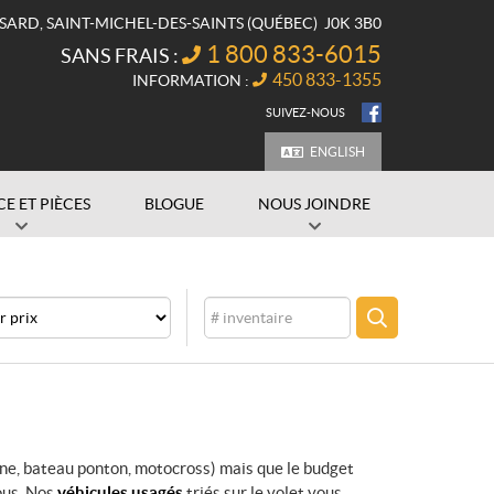
SSARD
,
SAINT-MICHEL-DES-SAINTS
(QUÉBEC)
J0K 3B0
1 800 833-6015
SANS FRAIS :
450 833-1355
INFORMATION :
SUIVEZ-NOUS
ENGLISH
CE ET PIÈCES
BLOGUE
NOUS JOINDRE
Inventaire
CHERCHER
ine, bateau ponton, motocross) mais que le budget
ous. Nos
véhicules usagés
triés sur le volet vous