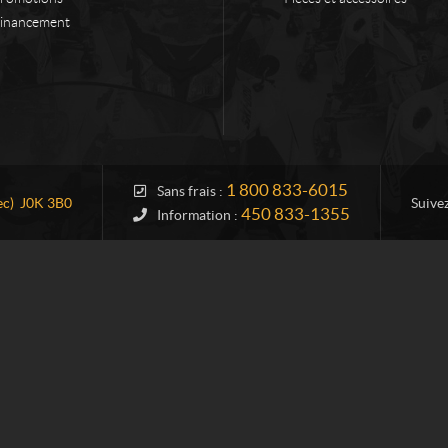
inancement
1 800 833-6015
Sans frais :
c)
J0K 3B0
Suive
450 833-1355
Information :