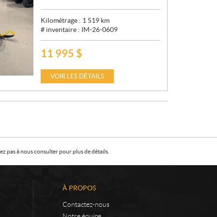
Kilométrage :
1 519
km
# inventaire :
IM-26-0609
11 995
$
P
R
I
VOIR LES DÉTAILS
X
:
z pas à nous consulter pour plus de détails.
À PROPOS
Contactez-nous
Notre équipe