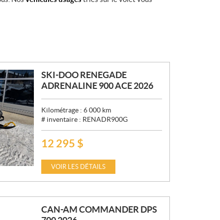
SKI-DOO RENEGADE
ADRENALINE 900 ACE 2026
Kilométrage :
6 000
km
# inventaire :
RENADR900G
12 295
$
P
R
I
VOIR LES DÉTAILS
X
:
CAN-AM COMMANDER DPS