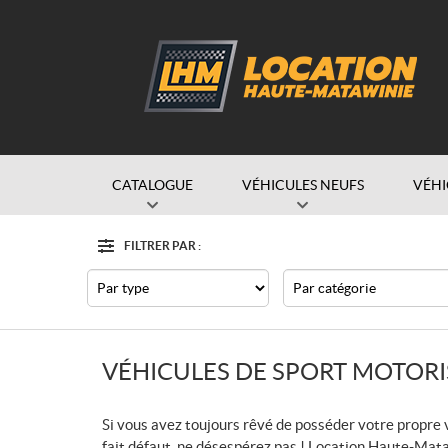
CATALOGUE
VÉHICULES NEUFS
VÉHI
FILTRER PAR :
Options
Filtre
Type
Catégorie
VÉHICULES DE SPORT MOTORI
Si vous avez toujours rêvé de posséder votre propre
fait défaut, ne désespérez pas ! Location Haute-Mat