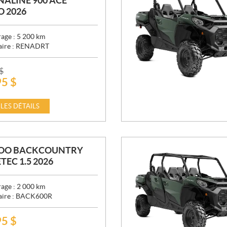
ALINE 900 ACE
 2026
age :
5 200
km
aire :
RENADRT
$
95
$
 LES DÉTAILS
DOO BACKCOUNTRY
TEC 1.5 2026
age :
2 000
km
aire :
BACK600R
95
$