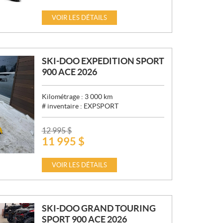
R
I
VOIR LES DÉTAILS
X
:
SKI-DOO EXPEDITION SPORT
900 ACE 2026
Kilométrage :
3 000
km
# inventaire :
EXPSPORT
P
12 995
$
11 995
$
R
I
X
VOIR LES DÉTAILS
:
SKI-DOO GRAND TOURING
SPORT 900 ACE 2026