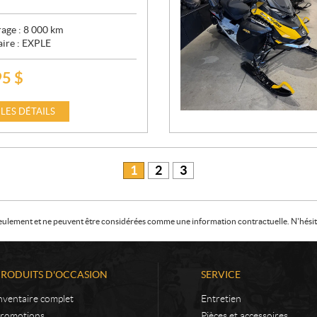
age :
8 000
km
aire :
EXPLE
95
$
 LES DÉTAILS
1
2
3
f seulement et ne peuvent être considérées comme une information contractuelle. N'hésite
PRODUITS D'OCCASION
SERVICE
nventaire complet
Entretien
romotions
Pièces et accessoires