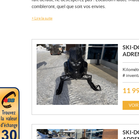
combleront, quel que soit vos envies.
+
Lire la suite
SKI-
ADREN
Kilométr
# invent
11 9
P
R
I
VOIR
X
:
SKI-