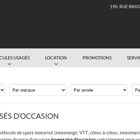
190, RUE BRA
CULES USAGÉS
LOCATION
PROMOTIONS
SERVI
Marque
Année
Prix
SÉS D’OCCASION
 véhicule de sport motorisé (motoneige, VTT, côtes-à-côtes, motomar
awinie dispose d’un vaste
inventaire d’occasion
spécialement pour v