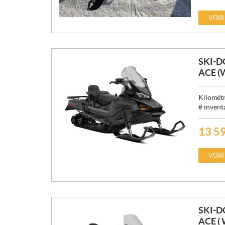
R
I
VOIR
X
:
SKI-D
ACE (
Kilométr
# invent
13 5
P
R
I
VOIR
X
:
SKI-D
ACE (