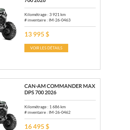
700 2026
Kilométrage :
3 921
km
# inventaire :
IM-26-0463
13 995
$
P
R
I
VOIR LES DÉTAILS
X
:
CAN-AM COMMANDER MAX
DPS 700 2026
Kilométrage :
1 686
km
# inventaire :
IM-26-0462
16 495
$
P