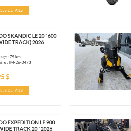
 LES DÉTAILS
OO SKANDIC LE 20'' 600
WIDE TRACK) 2026
age :
75
km
aire :
IM-26-0473
95
$
 LES DÉTAILS
OO EXPEDITION LE 900
 WIDE TRACK 20'' 2026