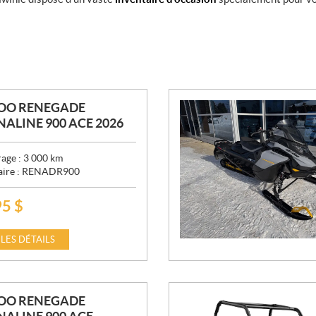
DOO RENEGADE
ALINE 900 ACE 2026
age :
3 000
km
aire :
RENADR900
95
$
 LES DÉTAILS
DOO RENEGADE