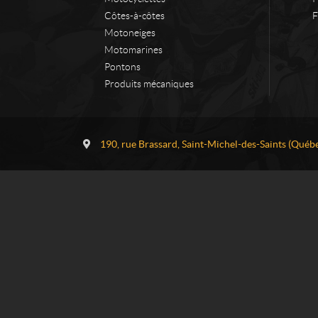
Côtes-à-côtes
F
Motoneiges
Motomarines
Pontons
Produits mécaniques
C
L
o
o
190, rue Brassard
,
Saint-Michel-des-Saints
(Québe
n
c
t
a
a
t
c
i
t
o
n
H
a
u
t
e