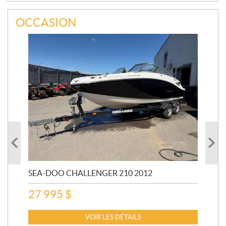
OCCASION
SEA-DOO CHALLENGER 210 2012
SE
20
27 995
$
15
VOIR LES DÉTAILS