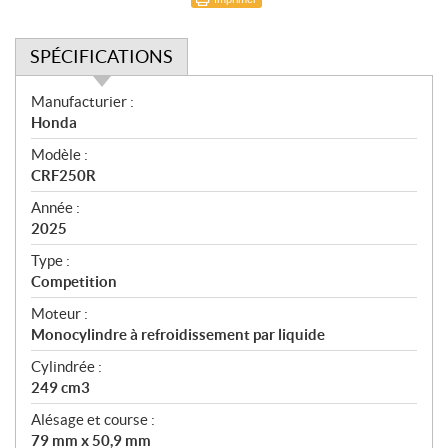
SPÉCIFICATIONS
S
Manufacturier :
p
Honda
é
Modèle :
c
CRF250R
i
f
Année :
i
2025
c
Type :
a
Competition
t
Moteur :
i
Monocylindre à refroidissement par liquide
o
n
Cylindrée :
s
249 cm3
Alésage et course :
79 mm x 50,9 mm