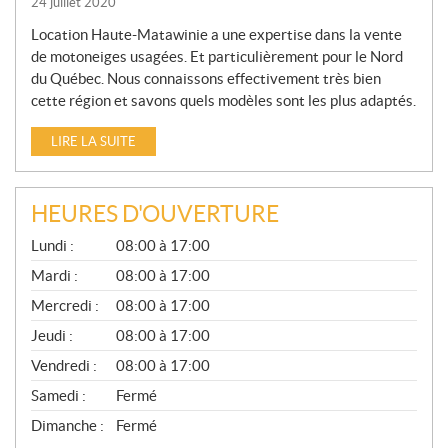
24 juillet 2020
Location Haute-Matawinie a une expertise dans la vente
de motoneiges usagées. Et particulièrement pour le Nord
du Québec. Nous connaissons effectivement très bien
cette région et savons quels modèles sont les plus adaptés.
LIRE LA SUITE
HEURES D'OUVERTURE
G
Lundi :
08:00 à 17:00
É
N
Mardi :
08:00 à 17:00
É
Mercredi :
08:00 à 17:00
R
A
Jeudi :
08:00 à 17:00
L
Vendredi :
08:00 à 17:00
Samedi :
Fermé
Dimanche :
Fermé