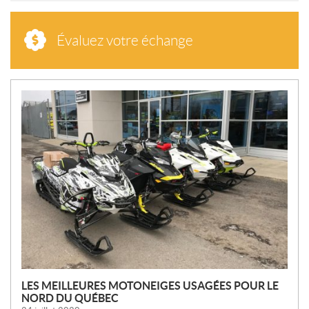
Évaluez votre échange
N
O
U
V
E
L
L
E
S
LES MEILLEURES MOTONEIGES USAGÉES POUR LE
NORD DU QUÉBEC