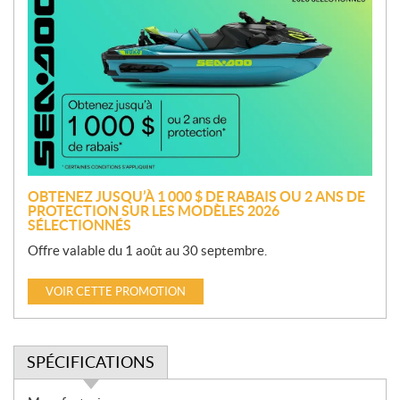
r
o
m
o
t
i
o
n
OBTENEZ JUSQU’À 1 000 $ DE RABAIS OU 2 ANS DE
PROTECTION SUR LES MODÈLES 2026
SÉLECTIONNÉS
Offre valable du 1 août au 30 septembre.
VOIR CETTE PROMOTION
SPÉCIFICATIONS