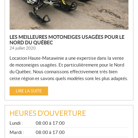
E
S
LES MEILLEURES MOTONEIGES USAGÉES POUR LE
NORD DU QUÉBEC
24 juillet 2020
Location Haute-Matawinie a une expertise dans la vente
de motoneiges usagées. Et particulièrement pour le Nord
du Québec. Nous connaissons effectivement très bien
cette région et savons quels modèles sont les plus adaptés.
LIRE LA SUITE
HEURES D'OUVERTURE
G
Lundi :
08:00 à 17:00
É
N
Mardi :
08:00 à 17:00
É