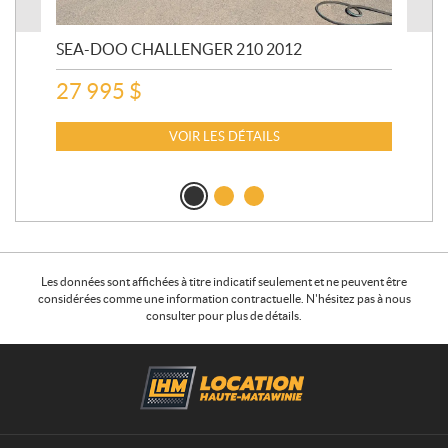
SEA-DOO CHALLENGER 210 2012
SE
20
27 995
$
15
VOIR LES DÉTAILS
Les données sont affichées à titre indicatif seulement et ne peuvent être
considérées comme une information contractuelle. N'hésitez pas à nous
consulter pour plus de détails.
C
L
o
o
n
c
t
a