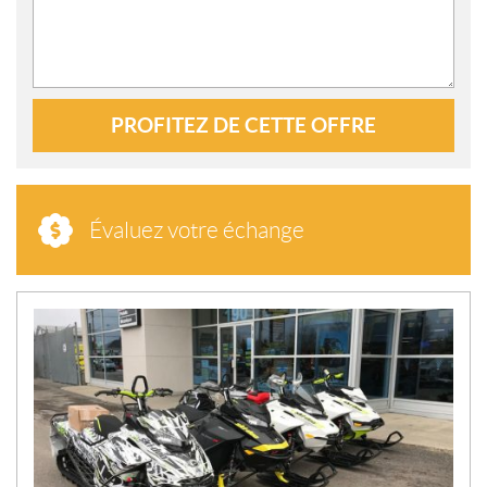
PROFITEZ DE CETTE OFFRE
Évaluez votre échange
N
O
U
V
E
L
L