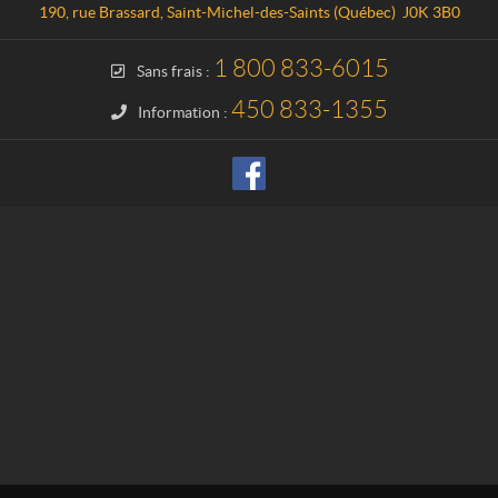
a
t
190, rue Brassard
,
Saint-Michel-des-Saints
(Québec)
J0K 3B0
c
i
t
o
1 800 833-6015
Sans frais :
n
H
450 833-1355
Information :
a
u
t
e
-
M
a
t
a
w
i
n
i
e