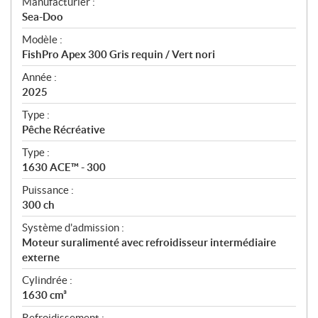
S
Manufacturier :
p
Sea-Doo
é
Modèle :
c
FishPro Apex 300 Gris requin / Vert nori
i
f
Année :
i
2025
c
Type :
a
Pêche Récréative
t
Type :
i
1630 ACE™ - 300
o
n
Puissance :
s
300 ch
Système d'admission :
Moteur suralimenté avec refroidisseur intermédiaire
externe
Cylindrée :
1630 cm³
Refroidissement :