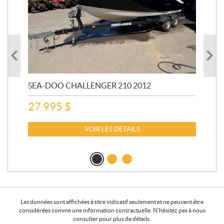
SEA-DOO CHALLENGER 210 2012
SE
20
27 995
$
15
VOIR LES DÉTAILS
Les données sont affichées à titre indicatif seulement et ne peuvent être
considérées comme une information contractuelle. N'hésitez pas à nous
consulter pour plus de détails.