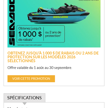
r
o
m
o
t
i
o
n
OBTENEZ JUSQU’À 1 000 $ DE RABAIS OU 2 ANS DE
PROTECTION SUR LES MODÈLES 2026
SÉLECTIONNÉS
Offre valable du 1 août au 30 septembre.
VOIR CETTE PROMOTION
SPÉCIFICATIONS