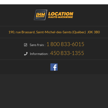
C
L
o
o
n
c
t
a
a
t
190, rue Brassard
,
Saint-Michel-des-Saints
(Québec)
J0K 3B0
c
i
t
o
1 800 833-6015
Sans frais :
n
H
450 833-1355
Information :
a
u
t
e
-
M
a
t
a
w