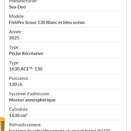
S
Manufacturier :
p
Sea-Doo
é
Modèle :
c
FishPro Scout 130 Blanc et bleu océan
i
f
Année :
i
2025
c
Type :
a
Pêche Récréative
t
Type :
i
1630 ACE™- 130
o
n
Puissance :
s
130 ch
Système d'admission :
Moteur atmosphérique
Cylindrée :
1630 cm³
Refroidissement :
Système de refroidissement en circuit fermé (CLCS)