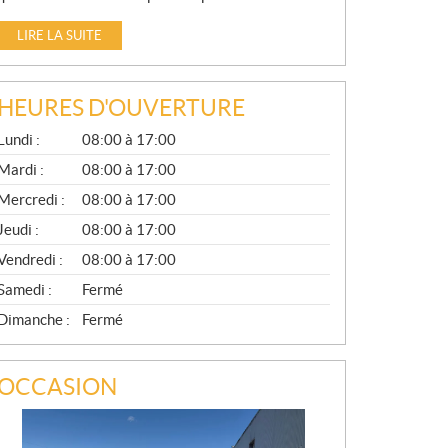
LIRE LA SUITE
HEURES D'OUVERTURE
G
Lundi :
08:00 à 17:00
É
N
Mardi :
08:00 à 17:00
É
Mercredi :
08:00 à 17:00
R
A
Jeudi :
08:00 à 17:00
L
Vendredi :
08:00 à 17:00
Samedi :
Fermé
Dimanche :
Fermé
OCCASION