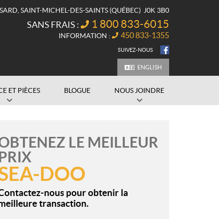
SSARD
,
SAINT-MICHEL-DES-SAINTS
(QUÉBEC)
J0K 3B0
1 800 833-6015
SANS FRAIS :
450 833-1355
INFORMATION :
SUIVEZ-NOUS
ENGLISH
CE ET PIÈCES
BLOGUE
NOUS JOINDRE
OBTENEZ LE MEILLEUR
PRIX
SEA-DOO
Contactez-nous pour obtenir la
meilleure transaction.