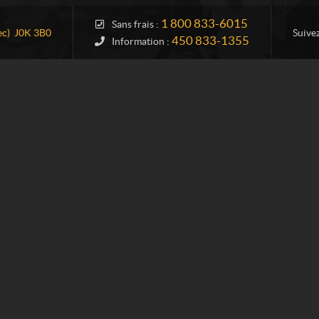
1 800 833-6015
Sans frais :
c)
J0K 3B0
Suive
450 833-1355
Information :