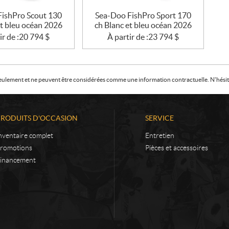
FishPro Scout 130
Sea-Doo FishPro Sport 170
et bleu océan 2026
ch Blanc et bleu océan 2026
ir de :
20 794
$
À partir de :
23 794
$
f seulement et ne peuvent être considérées comme une information contractuelle. N'hésite
PRODUITS D'OCCASION
SERVICE
nventaire complet
Entretien
romotions
Pièces et accessoires
inancement