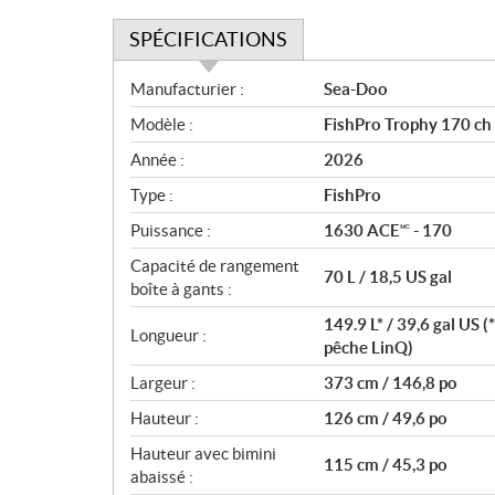
SPÉCIFICATIONS
S
Manufacturier :
Sea-Doo
p
Modèle :
FishPro Trophy 170 ch 
é
c
Année :
2026
i
Type :
FishPro
f
i
Puissance :
1630 ACE🅪 - 170
c
Capacité de rangement
70 L / 18,5 US gal
a
boîte à gants :
t
149.9 L* / 39,6 gal US 
i
Longueur :
pêche LinQ)
o
n
Largeur :
373 cm / 146,8 po
s
Hauteur :
126 cm / 49,6 po
Hauteur avec bimini
115 cm / 45,3 po
abaissé :