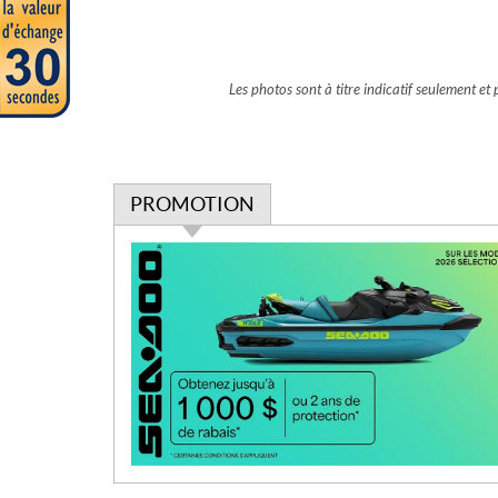
Les photos sont à titre indicatif seulement e
PROMOTION
P
r
o
m
o
t
i
o
n