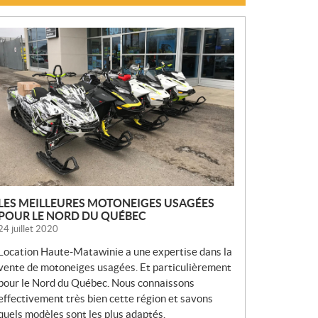
N
O
U
V
E
L
L
E
S
LES MEILLEURES MOTONEIGES USAGÉES
POUR LE NORD DU QUÉBEC
24 juillet 2020
Location Haute-Matawinie a une expertise dans la
vente de motoneiges usagées. Et particulièrement
pour le Nord du Québec. Nous connaissons
effectivement très bien cette région et savons
quels modèles sont les plus adaptés.