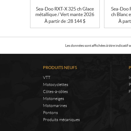
Sea-Doo RXT-X 325 ch Glace
Sea-Doo 
métallique / Vert mante 2026
ch Blanc 
À partir de :
28 144
$
À part
Les données sont affichées à titre indicati
PRODUITS NEUFS
VTT
I
Motocyclettes
P
Côtes-à-côtes
F
Motoneiges
Motomarines
Pontons
Produits mécaniques