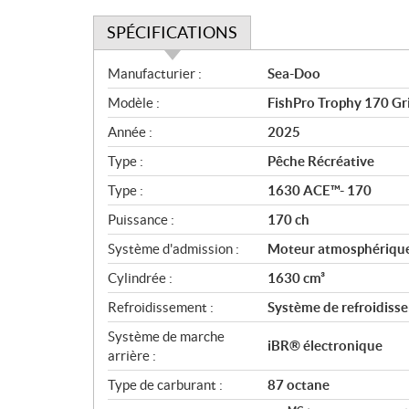
SPÉCIFICATIONS
S
Manufacturier :
Sea-Doo
p
Modèle :
FishPro Trophy 170 Gri
é
c
Année :
2025
i
Type :
Pêche Récréative
f
i
Type :
1630 ACE™- 170
c
Puissance :
170 ch
a
Système d'admission :
Moteur atmosphériqu
t
i
Cylindrée :
1630 cm³
o
Refroidissement :
Système de refroidisse
n
s
Système de marche
iBR® électronique
arrière :
Type de carburant :
87 octane