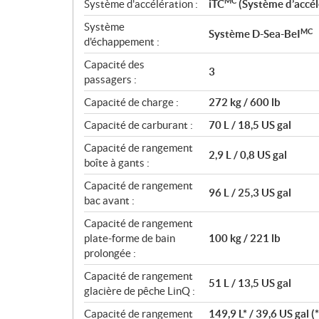
MC
Système d'accélération :
iTC
(Système d’accélé
Système
MC
Système D-Sea-BeI
d'échappement :
Capacité des
3
passagers :
Capacité de charge :
272 kg / 600 lb
Capacité de carburant :
70 L / 18,5 US gal
Capacité de rangement
2,9 L / 0,8 US gal
boîte à gants :
Capacité de rangement
96 L / 25,3 US gal
bac avant :
Capacité de rangement
plate-forme de bain
100 kg / 221 lb
prolongée :
Capacité de rangement
51 L / 13,5 US gal
glacière de pêche LinQ :
Capacité de rangement
149,9 L* / 39,6 US gal 