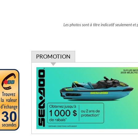
Les photos sont à titre indicatif seulement e
PROMOTION
P
r
o
m
o
t
i
o
n