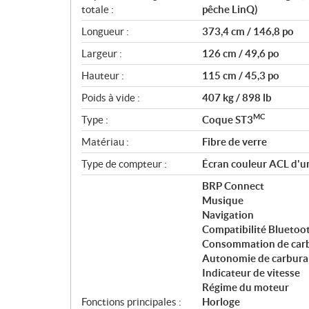
totale :
pêche LinQ)
Longueur :
373,4 cm / 146,8 po
Largeur :
126 cm / 49,6 po
Hauteur :
115 cm / 45,3 po
Poids à vide :
407 kg / 898 lb
MC
Type :
Coque ST3
Matériau :
Fibre de verre
Type de compteur :
Écran couleur ACL d'u
BRP Connect
Musique
Navigation
Compatibilité Bluetoo
Consommation de car
Autonomie de carbura
Indicateur de vitesse
Régime du moteur
Fonctions principales :
Horloge