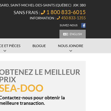
SSARD
,
SAINT-MICHEL-DES-SAINTS
(QUÉBEC)
J0K 3B0
1 800 833-6015
SANS FRAIS :
450 833-1355
INFORMATION :
SUIVEZ-NOUS
ENGLISH
CE ET PIÈCES
BLOGUE
NOUS JOINDRE
OBTENEZ LE MEILLEUR
PRIX
SEA-DOO
Contactez-nous pour obtenir la
meilleure transaction.