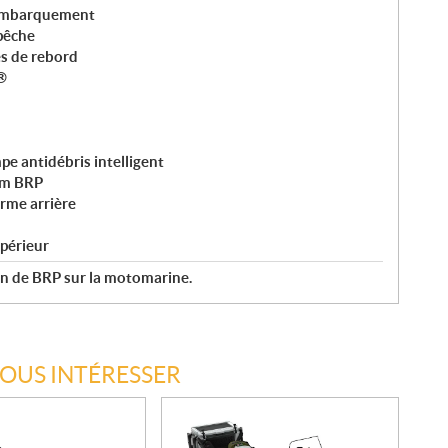
'embarquement
pêche
es de rebord
®
e antidébris intelligent
um BRP
orme arrière
périeur
an de BRP sur la motomarine.
VOUS INTÉRESSER