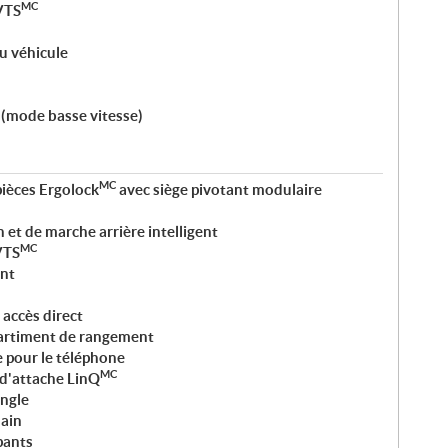
MC
VTS
u véhicule
 (mode basse vitesse)
MC
pièces Ergolock
avec siège pivotant modulaire
 et de marche arrière intelligent
MC
VTS
nt
accès direct
artiment de rangement
pour le téléphone
MC
 d'attache LinQ
angle
ain
pants