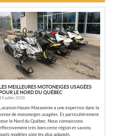
N
O
U
V
E
L
L
E
S
LES MEILLEURES MOTONEIGES USAGÉES
POUR LE NORD DU QUÉBEC
24 juillet 2020
Location Haute-Matawinie a une expertise dans la
vente de motoneiges usagées. Et particulièrement
pour le Nord du Québec. Nous connaissons
effectivement très bien cette région et savons
quels modèles sont les plus adaptés.