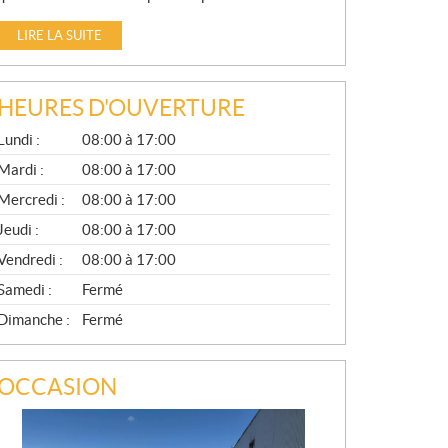
LIRE LA SUITE
HEURES D'OUVERTURE
G
Lundi :
08:00 à 17:00
É
N
Mardi :
08:00 à 17:00
É
Mercredi :
08:00 à 17:00
R
A
Jeudi :
08:00 à 17:00
L
Vendredi :
08:00 à 17:00
Samedi :
Fermé
Dimanche :
Fermé
OCCASION