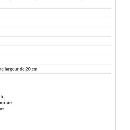
ne largeur de 20 cm
th
burant
nt