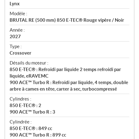
p
Lynx
é
Modèle :
c
BRUTAL RE (500 mm) 850 E-TEC® Rouge vipère / Noir
i
f
Année :
i
2027
c
Type :
a
Crossover
t
Détails du moteur :
i
850 E-TEC® : Refroidi par liquide 2 temps refroidi par
o
liquide, eRAVEMC
n
900 ACE™ Turbo R : Refroidi par liquide, 4 temps, double
s
arbre à cames en tête, carter à sec, turbocompressé
Cylindres :
850 E-TEC® : 2
900 ACE™ Turbo R : 3
Cylindrée :
850 E-TEC® : 849 cc
900 ACE™ Turbo R : 899 cc