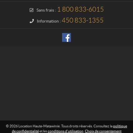
c
i
t
o
1 800 833-6015
Sans frais :
n
H
450 833-1355
Information :
a
u
t
e
-
M
a
t
a
w
i
n
i
e
© 2026 Location Haute-Matawinie. Tous droits réservés. Consultez la
politique
de confidentialité
et les
conditions d'utilisation
.
Choix de consentement