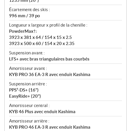
1235 mm (20")
Écartement des skis :
996 mm / 39 po
Longueur x largeur x profil de la chenille :
PowderMax†:
3923 x 381 x 64 / 154 x 15 x 2.5
3923 x 500 x 60 / 154 x 20 x 2.35
Suspension avant :
LFS+ avec bras triangulaires bas courbés
Amortisseur avant :
KYB PRO 36 EA-3 R avec enduit Kashima
Suspension arrière :
PPS²-DS+ (16")
EasyRide+ (20")
Amortisseur central :
KYB 46 Plus avec enduit Kashima
Amortisseur arrière :
KYB PRO 46 EA-3 R avec enduit Kashima