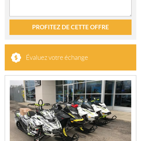
PROFITEZ DE CETTE OFFRE
Évaluez votre échange
N
O
U
V
E
L
L
E