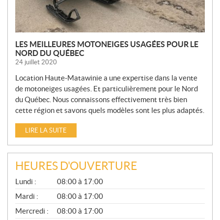
S
LES MEILLEURES MOTONEIGES USAGÉES POUR LE
NORD DU QUÉBEC
24 juillet 2020
Location Haute-Matawinie a une expertise dans la vente
de motoneiges usagées. Et particulièrement pour le Nord
du Québec. Nous connaissons effectivement très bien
cette région et savons quels modèles sont les plus adaptés.
LIRE LA SUITE
HEURES D'OUVERTURE
G
Lundi :
08:00 à 17:00
É
N
Mardi :
08:00 à 17:00
É
Mercredi :
08:00 à 17:00
R
A