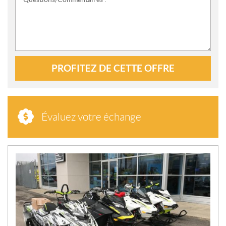
PROFITEZ DE CETTE OFFRE
Évaluez votre échange
N
O
U
V
E
L