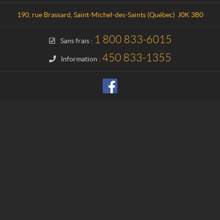
t
a
a
t
190, rue Brassard
,
Saint-Michel-des-Saints
(Québec)
J0K 3B0
c
i
t
o
1 800 833-6015
Sans frais :
n
H
450 833-1355
Information :
a
u
t
e
-
M
a
t
a
w
i
n
i
e