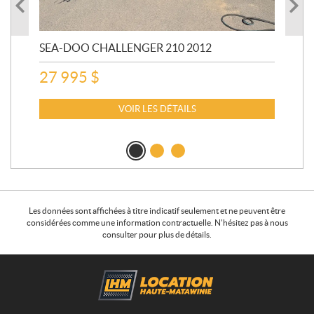
SEA-DOO CHALLENGER 210 2012
SE
20
27 995
$
15
VOIR LES DÉTAILS
Les données sont affichées à titre indicatif seulement et ne peuvent être
considérées comme une information contractuelle. N'hésitez pas à nous
consulter pour plus de détails.
C
L
o
o
n
c