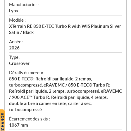
S
Manufacturier :
p
Lynx
é
Modèle :
c
XTerrain RE 850 E-TEC Turbo R with WIS Platinum Silver
i
Satin / Black
f
i
Année :
2026
c
a
Type :
t
Crossover
i
Détails du moteur :
o
850 E-TEC®: Refroidi par liquide, 2 temps,
n
turbocompressé, eRAVEMC / 850 E-TEC® Turbo R:
s
Refroidi par liquide, 2 temps, turbocompressé, eRAVEMC
/ 900 ACE™ Turbo R: Refroidi par liquide, 4 temps,
double arbre à cames en tête, carter à sec,
turbocompressé
Écartement des skis :
1067 mm