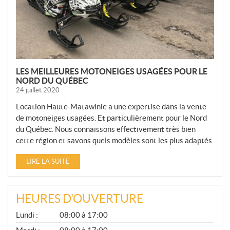
L
E
S
LES MEILLEURES MOTONEIGES USAGÉES POUR LE
NORD DU QUÉBEC
24 juillet 2020
Location Haute-Matawinie a une expertise dans la vente
de motoneiges usagées. Et particulièrement pour le Nord
du Québec. Nous connaissons effectivement très bien
cette région et savons quels modèles sont les plus adaptés.
LIRE LA SUITE
HEURES D'OUVERTURE
G
Lundi :
08:00 à 17:00
É
N