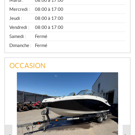
Mardi :
08:00 à 17:00
É
Mercredi :
08:00 à 17:00
R
A
Jeudi :
08:00 à 17:00
L
Vendredi :
08:00 à 17:00
Samedi :
Fermé
Dimanche :
Fermé
OCCASION