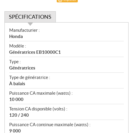
SPÉCIFICATIONS
S
Manufacturier :
p
Honda
é
Modèle :
c
Génératrices EB10000C1
i
f
Type :
i
Génératrices
c
Type de génératrice :
a
À balais
t
Puissance CA maximale (watts) :
i
10 000
o
n
Tension CA disponible (volts) :
s
120 / 240
Puissance CA continue maximale (watts) :
9 000