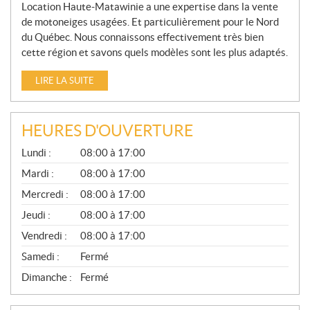
Location Haute-Matawinie a une expertise dans la vente
de motoneiges usagées. Et particulièrement pour le Nord
du Québec. Nous connaissons effectivement très bien
cette région et savons quels modèles sont les plus adaptés.
LIRE LA SUITE
HEURES D'OUVERTURE
G
Lundi :
08:00 à 17:00
É
N
Mardi :
08:00 à 17:00
É
Mercredi :
08:00 à 17:00
R
A
Jeudi :
08:00 à 17:00
L
Vendredi :
08:00 à 17:00
Samedi :
Fermé
Dimanche :
Fermé