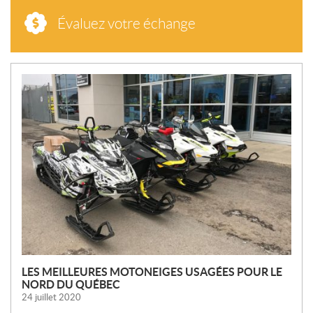
Évaluez votre échange
N
O
U
V
E
L
L
E
S
LES MEILLEURES MOTONEIGES USAGÉES POUR LE
NORD DU QUÉBEC
24 juillet 2020