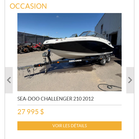
OCCASION
SEA-DOO CHALLENGER 210 2012
SE
20
27 995
$
15
VOIR LES DÉTAILS