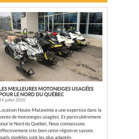
N
O
U
V
E
L
L
E
S
LES MEILLEURES MOTONEIGES USAGÉES
POUR LE NORD DU QUÉBEC
24 juillet 2020
Location Haute-Matawinie a une expertise dans la
vente de motoneiges usagées. Et particulièrement
pour le Nord du Québec. Nous connaissons
effectivement très bien cette région et savons
quels modèles sont les plus adaptés.