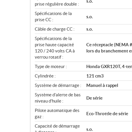
s.o.
prise régulière double :
Spécifications de la
s.o.
prise CC :
Câble de charge CC :
s.o.
Spécifications de la
prise haute capacité
Ce réceptacle (NEMA #
120 / 240 volts CA à
lors du branchement e
verrou rotatif :
Type de moteur :
Honda GXR120T, 4-temps
Cylindrée :
121 cm3
Système de démarrage :
Manuel à rappel
Système d’alerte de bas
De série
niveau d’huile :
Pilote automatique des
Eco-Throttle de série
gaz :
Capacité de démarrage
s.o.