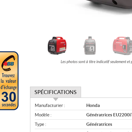
Les photos sont à titre indicatif seulement e
SPÉCIFICATIONS
S
Manufacturier :
Honda
p
Modèle :
Génératrices EU2200i
é
c
Type :
Génératrices
i