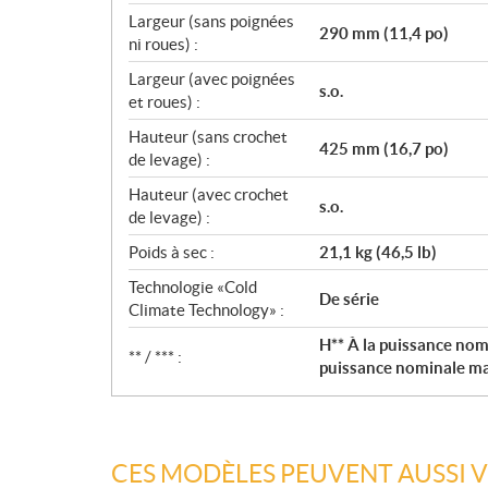
Largeur (sans poignées
290 mm (11,4 po)
ni roues) :
Largeur (avec poignées
s.o.
et roues) :
Hauteur (sans crochet
425 mm (16,7 po)
de levage) :
Hauteur (avec crochet
s.o.
de levage) :
Poids à sec :
21,1 kg (46,5 lb)
Technologie «Cold
De série
Climate Technology» :
H** À la puissance nom
** / *** :
puissance nominale max
CES MODÈLES PEUVENT AUSSI 