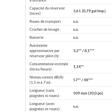
à distance :
Capacité du réservoir
3,6 L (0,79 gal Imp.)
(litres) :
Roues de transport :
s.o.
Crochet de levage :
s.o.
Batterie :
s.o.
Autonomie
approximative par
3,2** / 8,1***
réservoir plein (h) :
Consommation estimée
1,14**
(litres/heure) :
Niveau sonore dB(A)
57** / 48***
(1,5 m à 7 m) :
Longueur (sans
509 mm (20,0 po)
poignées ni roues) :
Longueur (avec
s.o.
poignées et roues) :