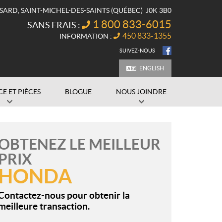
SSARD
,
SAINT-MICHEL-DES-SAINTS
(QUÉBEC)
J0K 3B0
1 800 833-6015
SANS FRAIS :
450 833-1355
INFORMATION :
SUIVEZ-NOUS
ENGLISH
CE ET PIÈCES
BLOGUE
NOUS JOINDRE
OBTENEZ LE MEILLEUR
PRIX
HONDA
Contactez-nous pour obtenir la
meilleure transaction.