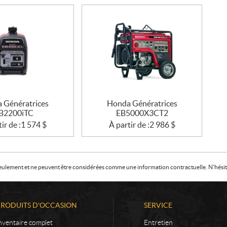
 Génératrices
Honda Génératrices
B2200iTC
EB5000X3CT2
ir de :
1 574
$
À partir de :
2 986
$
f seulement et ne peuvent être considérées comme une information contractuelle. N'hésite
PRODUITS D'OCCASION
SERVICE
nventaire complet
Entretien