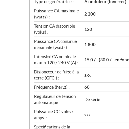
Type de génératrice :
À onduleur (Inverter)
f
i
Puissance CA maximale
2 200
c
(watts) :
a
Tension CA disponible
120
t
(volts) :
i
Puissance CA continue
o
1 800
maximale (watts) :
n
s
Intensité CA nominale
15,0 / - (30,0 / - en fo
max. à 120 / 240 V (A) :
Disjoncteur de fuite à la
s.o.
terre (GFCI) :
Fréquence (hertz) :
60
Règulateur de tension
De série
automatique :
Puissance CC, volts /
s.o.
amps. :
Spécifications de la