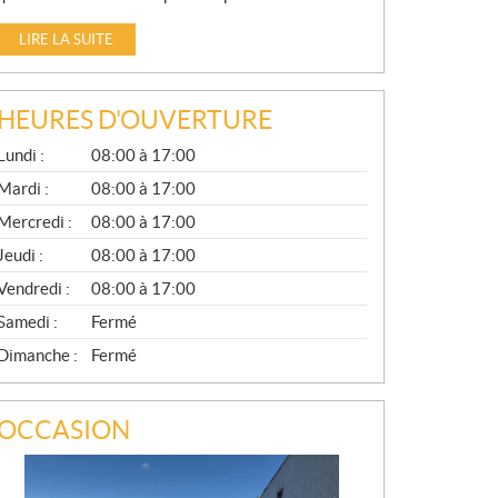
LIRE LA SUITE
HEURES D'OUVERTURE
G
Lundi :
08:00 à 17:00
É
N
Mardi :
08:00 à 17:00
É
Mercredi :
08:00 à 17:00
R
A
Jeudi :
08:00 à 17:00
L
Vendredi :
08:00 à 17:00
Samedi :
Fermé
Dimanche :
Fermé
OCCASION