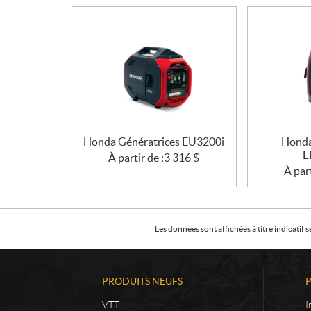
Honda Génératrices EU3200i
Honda
E
À partir de :
3 316
$
À part
Les données sont affichées à titre indicati
PRODUITS NEUFS
VTT
I