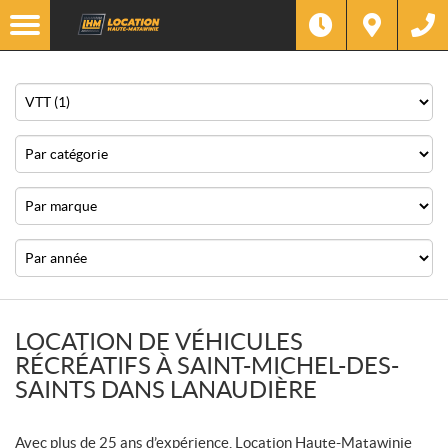
F
I
Filtre
L
Type
T
R
E
R
Catégorie
P
A
R
:
Marque
Année
LOCATION DE VÉHICULES
RÉCRÉATIFS À SAINT-MICHEL-DES-
SAINTS DANS LANAUDIÈRE
Avec plus de 25 ans d’expérience, Location Haute-Matawinie