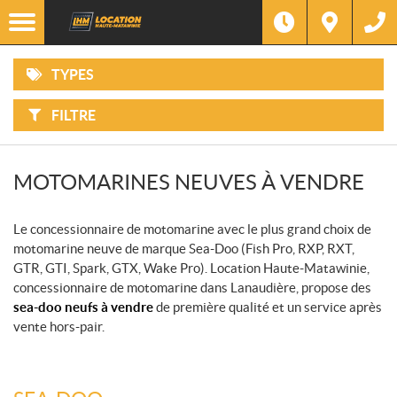
EN
Options
INVENTAIRE
F
VTT
SEULEMENT
I
L
T
Filtre
Marque
TYPES
R
MOTOCYCLETTES
E
R
P
FILTRE
A
Type
CÔTES-
R
À-
:
CÔTES
Année
MOTOMARINES NEUVES À VENDRE
MOTONEIGES
Prix
Le concessionnaire de motomarine avec le plus grand choix de
MOTOMARINES
motomarine neuve de marque Sea-Doo (Fish Pro, RXP, RXT,
GTR, GTI, Spark, GTX, Wake Pro). Location Haute-Matawinie,
PONTONS
concessionnaire de motomarine dans Lanaudière, propose des
sea-doo neufs à vendre
de première qualité et un service après
vente hors-pair.
PRODUITS
MÉCANIQUES