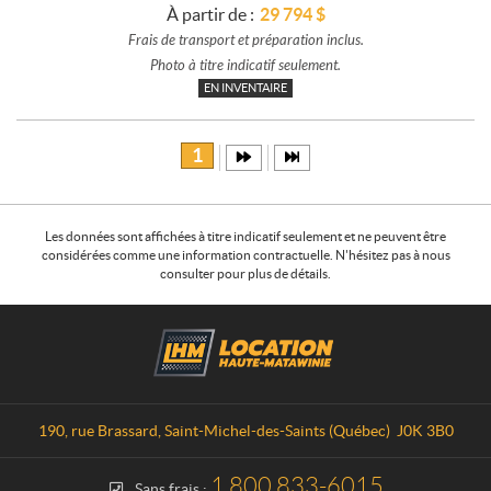
À partir de :
29 794
$
Frais de transport et préparation inclus.
Photo à titre indicatif seulement.
EN INVENTAIRE
1
Les données sont affichées à titre indicatif seulement et ne peuvent être
considérées comme une information contractuelle. N'hésitez pas à nous
consulter pour plus de détails.
C
L
o
o
n
c
t
a
a
t
190, rue Brassard
,
Saint-Michel-des-Saints
(Québec)
J0K 3B0
c
i
t
o
1 800 833-6015
Sans frais :