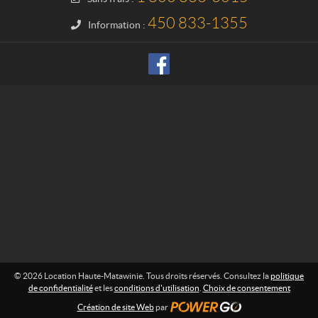
n
H
450 833-1355
Information :
a
u
t
e
-
M
a
t
a
w
i
n
i
e
© 2026 Location Haute-Matawinie. Tous droits réservés. Consultez la
politique
de confidentialité
et les
conditions d'utilisation
.
Choix de consentement
Création de site Web
par