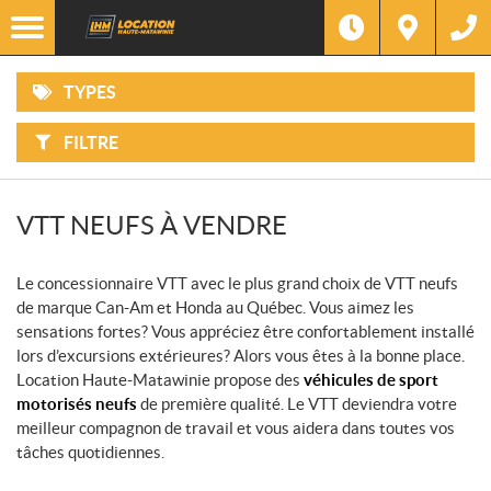
EN
Options
INVENTAIRE
F
VTT
SEULEMENT
I
L
T
Filtre
Marque
TYPES
R
MOTOCYCLETTES
E
R
P
FILTRE
A
Type
CÔTES-
R
À-
:
CÔTES
Année
VTT NEUFS À VENDRE
MOTONEIGES
Prix
Le concessionnaire VTT avec le plus grand choix de VTT neufs
MOTOMARINES
de marque Can-Am et Honda au Québec. Vous aimez les
sensations fortes? Vous appréciez être confortablement installé
PONTONS
lors d’excursions extérieures? Alors vous êtes à la bonne place.
Location Haute-Matawinie propose des
véhicules de sport
motorisés neufs
de première qualité. Le VTT deviendra votre
PRODUITS
MÉCANIQUES
meilleur compagnon de travail et vous aidera dans toutes vos
tâches quotidiennes.