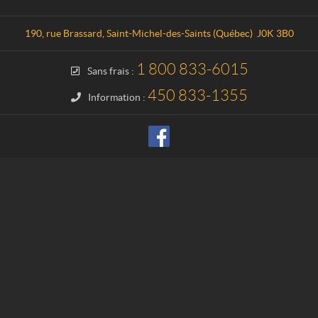
n
c
t
a
a
t
190, rue Brassard
,
Saint-Michel-des-Saints
(Québec)
J0K 3B0
c
i
t
o
1 800 833-6015
Sans frais :
n
H
450 833-1355
Information :
a
u
t
e
-
M
a
t
a
w
i
n
i
e