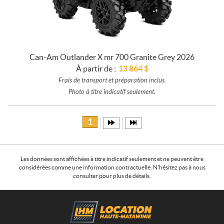
Can-Am Outlander X mr 700 Granite Grey 2026
À partir de :
13 864
$
Frais de transport et préparation inclus.
Photo à titre indicatif seulement.
1
Les données sont affichées à titre indicatif seulement et ne peuvent être
considérées comme une information contractuelle. N'hésitez pas à nous
consulter pour plus de détails.
C
L
o
o