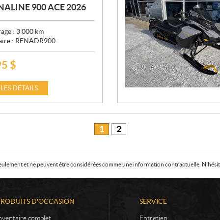
ALINE 900 ACE 2026
age :
3 000
km
aire :
RENADR900
95
$
 LES DÉTAILS
1
2
f seulement et ne peuvent être considérées comme une information contractuelle. N'hésite
PRODUITS D'OCCASION
SERVICE
nventaire complet
Entretien