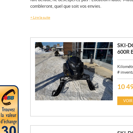
combleront, quel que soit vos envies.
+
Lire la suite
SKI-
600R E
Kilométr
# invent
10 4
P
R
I
VOIR
X
: