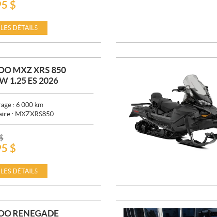
95
$
 LES DÉTAILS
OO MXZ XRS 850
W 1.25 ES 2026
age :
6 000
km
aire :
MXZXRS850
$
95
$
 LES DÉTAILS
DOO RENEGADE