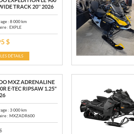
OO EXPEDITION LE 900
 WIDE TRACK 20'' 2026
age :
8 000
km
aire :
EXPLE
95
$
 LES DÉTAILS
DOO MXZ ADRENALINE
00R E-TEC RIPSAW 1.25"
026
age :
3 000
km
aire :
MXZADR600
$