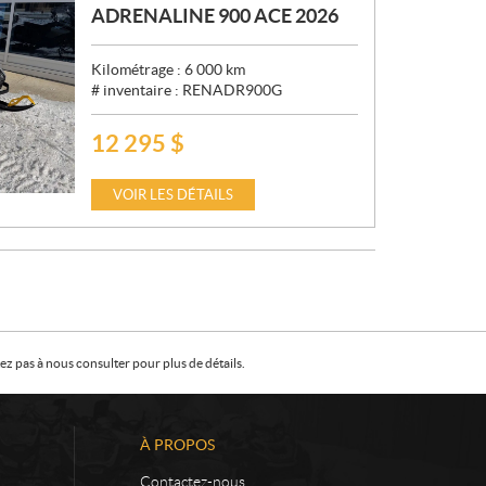
ADRENALINE 900 ACE 2026
Kilométrage :
6 000
km
# inventaire :
RENADR900G
12 295
$
P
R
I
VOIR LES DÉTAILS
X
:
z pas à nous consulter pour plus de détails.
À PROPOS
Contactez-nous