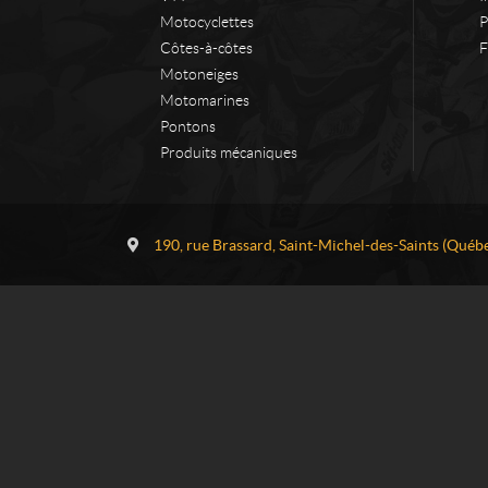
Motocyclettes
P
Côtes-à-côtes
F
Motoneiges
Motomarines
Pontons
Produits mécaniques
C
L
o
o
190, rue Brassard
,
Saint-Michel-des-Saints
(Québe
n
c
t
a
a
t
c
i
t
o
n
H
a
u
t