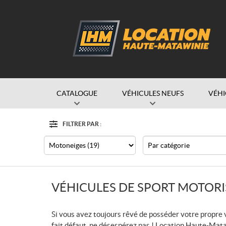
CATALOGUE
VÉHICULES NEUFS
VÉHI
FILTRER PAR :
Options
Filtre
Type
Catégorie
VÉHICULES DE SPORT MOTORI
Si vous avez toujours rêvé de posséder votre propre
fait défaut, ne désespérez pas ! Location Haute-Mat