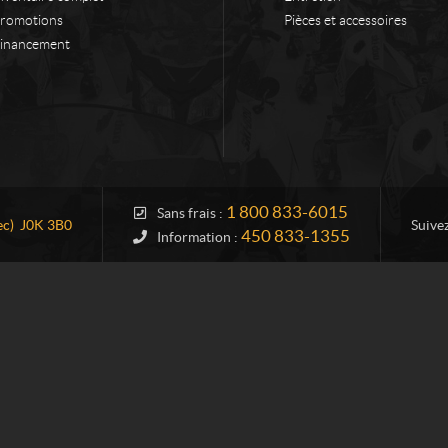
romotions
Pièces et accessoires
inancement
1 800 833-6015
Sans frais :
c)
J0K 3B0
Suive
450 833-1355
Information :