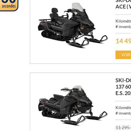
SKI-D
ACE (
Kilométr
# invent
14 4
P
R
I
VOIR
X
:
SKI-
137 6
E.S. 2
Kilométr
# invent
P
11 295