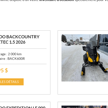
DOO BACKCOUNTRY
TEC 1.5 2026
age :
2 000
km
aire :
BACK600R
95
$
 LES DÉTAILS