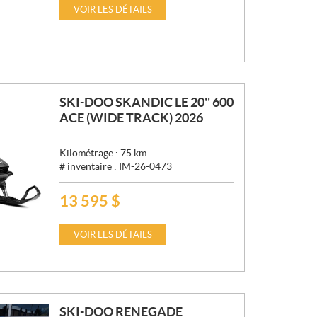
I
VOIR LES DÉTAILS
X
:
SKI-DOO SKANDIC LE 20'' 600
ACE (WIDE TRACK) 2026
Kilométrage :
75
km
# inventaire :
IM-26-0473
13 595
$
P
R
I
VOIR LES DÉTAILS
X
:
SKI-DOO RENEGADE