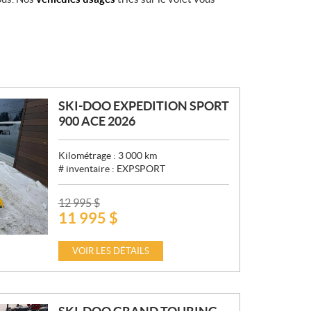
SKI-DOO EXPEDITION SPORT
900 ACE 2026
Kilométrage :
3 000
km
# inventaire :
EXPSPORT
P
12 995
$
11 995
$
R
I
X
VOIR LES DÉTAILS
: