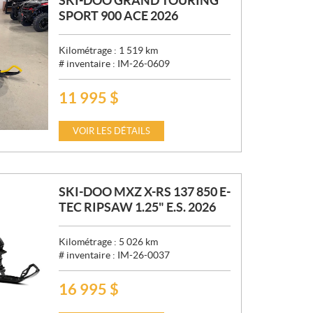
SKI-DOO GRAND TOURING
SPORT 900 ACE 2026
Kilométrage :
1 519
km
# inventaire :
IM-26-0609
11 995
$
P
R
I
VOIR LES DÉTAILS
X
:
SKI-DOO MXZ X-RS 137 850 E-
TEC RIPSAW 1.25" E.S. 2026
Kilométrage :
5 026
km
# inventaire :
IM-26-0037
16 995
$
P
R