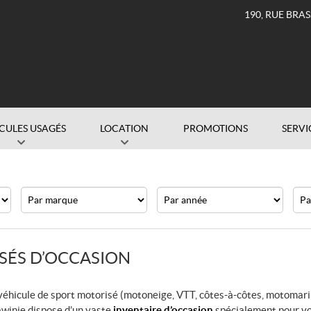
190, RUE BRA
CULES USAGÉS
LOCATION
PROMOTIONS
SERVI
Marque
Année
Prix
SÉS D’OCCASION
 véhicule de sport motorisé (motoneige, VTT, côtes-à-côtes, motomar
awinie dispose d’un vaste
inventaire d’occasion
spécialement pour v