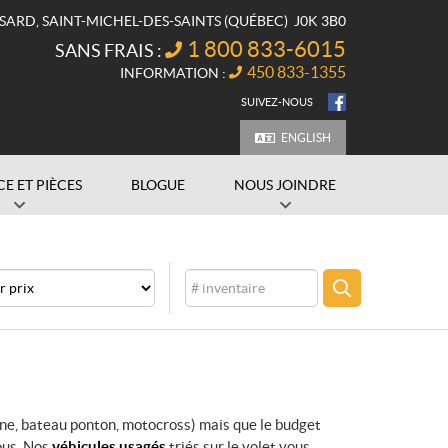
SSARD
,
SAINT-MICHEL-DES-SAINTS
(QUÉBEC)
J0K 3B0
1 800 833-6015
SANS FRAIS :
450 833-1355
INFORMATION :
SUIVEZ-NOUS
ENGLISH
CE ET PIÈCES
BLOGUE
NOUS JOINDRE
Inventaire
CHERCHER
ine, bateau ponton, motocross) mais que le budget
ous. Nos
véhicules usagés
triés sur le volet vous