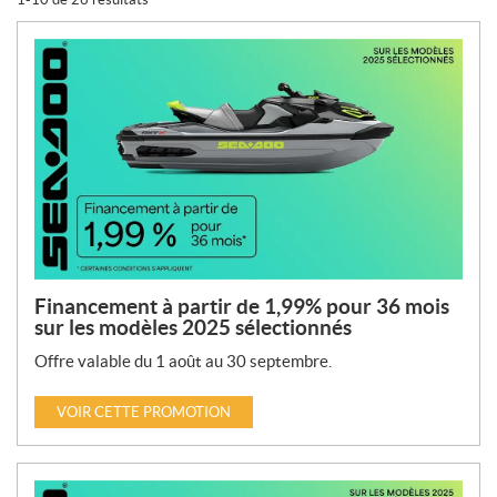
p
r
o
m
o
t
i
o
n
s
:
Financement à partir de 1,99% pour 36 mois
sur les modèles 2025 sélectionnés
Offre valable du 1 août au 30 septembre.
VOIR CETTE PROMOTION