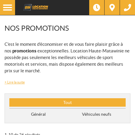
NOS PROMOTIONS
C’est le moment d’économiser et de vous faire plaisir grâce à
nos
promotions
exceptionnelles. Location Haute-Matawinie ne
possède pas seulement les meilleurs véhicules de sport
motorisés et services, mais dispose également des meilleurs
prix sur le marché.
+
Lire la suite
T
Tout
y
p
Général
Véhicules neufs
e
d
e
1-10 de 26 résultats