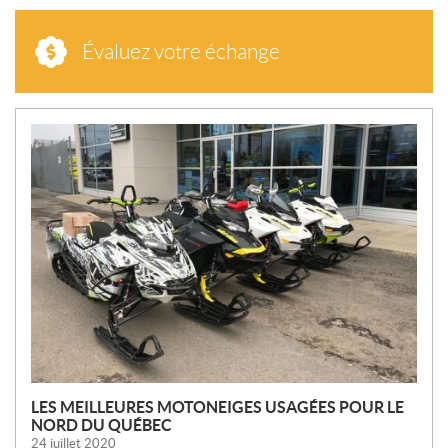
Évaluez votre échange
N
O
U
V
E
L
L
E
S
LES MEILLEURES MOTONEIGES USAGÉES POUR LE
NORD DU QUÉBEC
24 juillet 2020