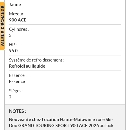
Jaune
Moteur :
900 ACE
Cylindres :
3
HP :
95.0
Système de refroidissement :
Refroidi au liquide
Essence :
Essence
Sièges :
2
N
NOTES :
o
Nouveauté chez Location Haute-Matawinie :
une
Ski-
t
Doo GRAND TOURING SPORT 900 ACE 2026
au look