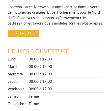
Location Haute-Matawinie a une expertise dans la vente
de motoneiges usagées. Et particulièrement pour le Nord
du Québec. Nous connaissons effectivement très bien
cette région et savons quels modèles sont les plus adaptés.
LIRE LA SUITE
HEURES D'OUVERTURE
G
Lundi :
08:00 à 17:00
É
N
Mardi :
08:00 à 17:00
É
Mercredi :
08:00 à 17:00
R
A
Jeudi :
08:00 à 17:00
L
Vendredi :
08:00 à 17:00
Samedi :
Fermé
Dimanche :
Fermé