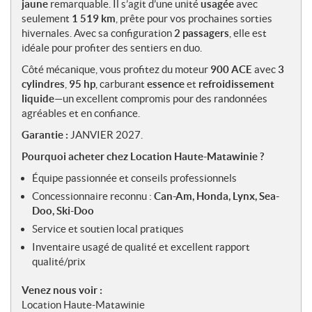
e
jaune
remarquable. Il s’agit d’une unité
usagée
avec
s
seulement
1 519 km
, prête pour vos prochaines sorties
hivernales. Avec sa configuration
2 passagers
, elle est
idéale pour profiter des sentiers en duo.
Côté mécanique, vous profitez du moteur
900 ACE
avec
3
cylindres
,
95 hp
, carburant
essence
et
refroidissement
liquide
—un excellent compromis pour des randonnées
agréables et en confiance.
Garantie :
JANVIER 2027.
Pourquoi acheter chez Location Haute-Matawinie ?
Équipe passionnée et conseils professionnels
Concessionnaire reconnu :
Can-Am, Honda, Lynx, Sea-
Doo, Ski-Doo
Service et soutien local pratiques
Inventaire usagé de qualité et excellent rapport
qualité/prix
Venez nous voir :
Location Haute-Matawinie