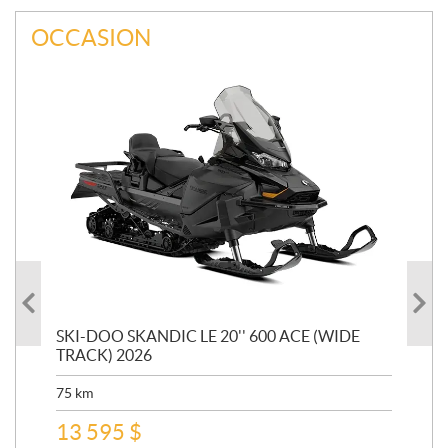
OCCASION
SKI-DOO SKANDIC LE 20'' 600 ACE (WIDE
SKI
CE
TRACK) 2026
1.2
75
km
5 0
13 595
$
16