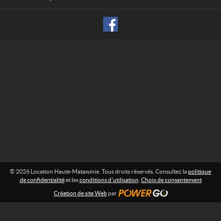
a
u
t
e
-
M
a
t
a
w
i
n
i
e
© 2026 Location Haute-Matawinie. Tous droits réservés. Consultez la
politique
de confidentialité
et les
conditions d'utilisation
.
Choix de consentement
Création de site Web
par