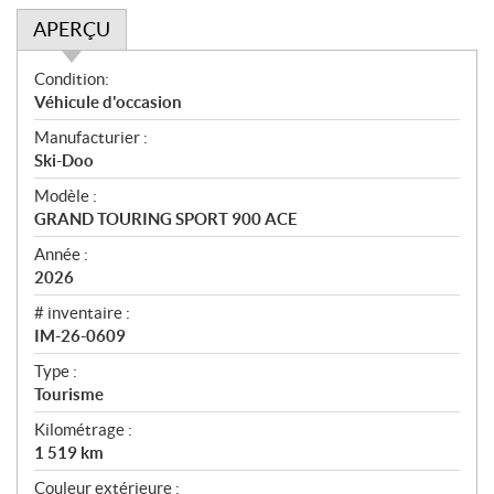
APERÇU
A
Condition:
p
Véhicule d'occasion
e
Manufacturier :
r
Ski-Doo
ç
u
Modèle :
GRAND TOURING SPORT 900 ACE
Année :
2026
# inventaire :
IM-26-0609
Type :
Tourisme
Kilométrage :
1 519
km
Couleur extérieure :