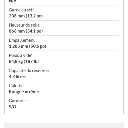
N/A
Garde au sol :
336 mm (13,2 po)
Hauteur de selle :
866 mm (34,1 po)
Empattement :
1 285 mm (50,6 po)
Poids à vide* :
84,8 kg (187 lb)
Capacité du réservoir :
4,3 litres
Coloris :
Rouge Extrême
Garantie :
S/O