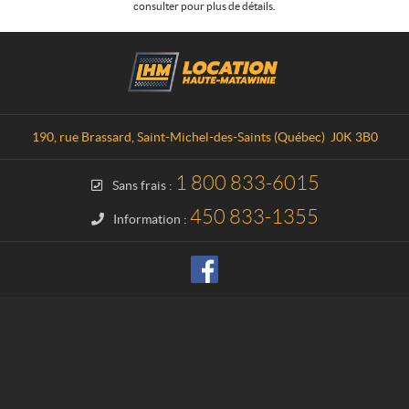
consulter pour plus de détails.
C
L
o
o
n
c
t
a
a
t
190, rue Brassard
,
Saint-Michel-des-Saints
(Québec)
J0K 3B0
c
i
t
o
1 800 833-6015
Sans frais :
n
H
450 833-1355
Information :
a
u
t
e
-
M
a
t
a