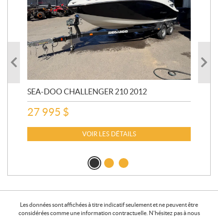
SEA-DOO CHALLENGER 210 2012
SE
20
27 995
$
15
VOIR LES DÉTAILS
Les données sont affichées à titre indicatif seulement et ne peuvent être
considérées comme une information contractuelle. N'hésitez pas à nous