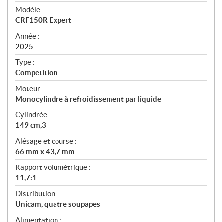
é
Modèle :
c
CRF150R Expert
i
f
Année :
i
2025
c
Type :
a
Competition
t
Moteur :
i
Monocylindre à refroidissement par liquide
o
n
Cylindrée :
s
149 cm,3
Alésage et course :
66 mm x 43,7 mm
Rapport volumétrique :
11,7:1
Distribution :
Unicam, quatre soupapes
Alimentation :